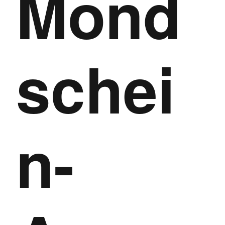
Mond
schei
n-