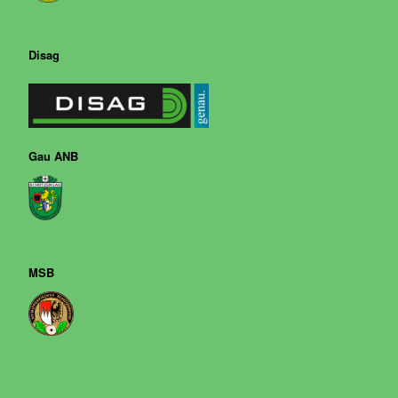
Disag
Gau ANB
MSB